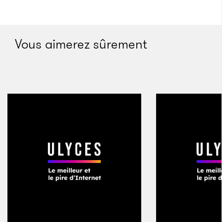
En Europe, les vautours du crime organisé se
repaissent du malheur des hommes : l’afflux de
Vous aimerez sûrement
réfugiés en provenance de pays en proie à des crises
terribles comme la Syrie ou l’Érythrée a nourri
comme jamais le trafic d’êtres humains. Tandis que
des réseaux de passeurs sans scrupules sévissent sur
les côtes libyennes et en Turquie, la mafia sicilienne
a plusieurs camps de réfugiés sous son emprise. Ils
utilisent les familles en détresse comme main
d’œuvre providentielle et gratuite. C’est justement
au sein de la Cosa Nostra qu’a eu lieu l’autre
événement crucial de l’année pour David
Amoruso. «
La mort en juillet dernier du chef de tous
les chefs Bernardo Provenzano, à l’âge de 83 ans, a