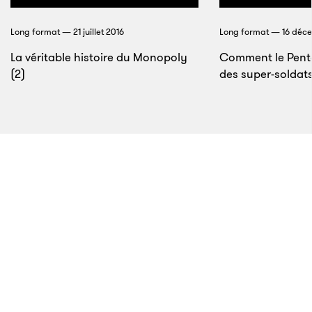
mis fin à un chapitre très sombre de l’histoire
italienne
», dit-il.
Long format — 21 juillet 2016
Long format — 16 déc
La véritable histoire du Monopoly
Comment le Pent
(2)
des super-soldat
11