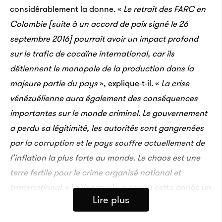
considérablement la donne. «
Le retrait des FARC en
Colombie [suite à un accord de paix signé le 26
septembre 2016] pourrait avoir un impact profond
sur le trafic de cocaïne international, car ils
détiennent le monopole de la production dans la
majeure partie du pays
», explique-t-il. «
La crise
vénézuélienne aura également des conséquences
importantes sur le monde criminel. Le gouvernement
a perdu sa légitimité, les autorités sont gangrenées
par la corruption et le pays souffre actuellement de
l’inflation la plus forte au monde. Le chaos est une
terre fertile pour le crime organisé national et
transnational.
» Le Venezuela a connu cette année un
Lire plus
nombre d’homicides et de kidnappings sans
précédent. Un signe qui ne trompe pas.