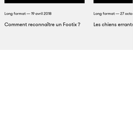
Avec Sentient, ce Français a créé le plus vaste
Long format — 19 avril 2018
Long format — 27 octo
système d’intelligence artificielle au monde
Comment reconnaître un Footix ?
Les chiens errants
6