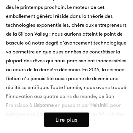
dès le printemps prochain. Le moteur de cet
emballement général réside dans la théorie des
technologies exponentielles, chère aux entrepreneurs
de la Silicon Valley : nous aurions atteint le point de
bascule où notre degré d’avancement technologique
va permettre en quelques années de concrétiser la
plupart des rêves qui nous paraissaient inaccessibles
au cours de la dernière décennie. En 2016, la science-
fiction n’a jamais été aussi proche de devenir une
réalité scientifique. Toute l’année, nous avons traqué
l’innovation aux quatre coins du monde, de San
Francisco à
Lisbonne
en passant par
Helsinki
, pour
partager nos découvertes avec vous. Les 49 histoires
Lire plus
qui suivent sont toutes en accès libre, vous allez
pouvoir passer des heures à voir ce que le futur nous