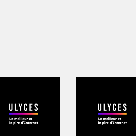
rticle de la BBC sur le «
presque certai
terviennent au lendemain d’une annon
 qui se félicitait mercredi 15 juillet des
miers essais cliniques d’un vaccin dév
 du Centre de recherches en épidémiol
aï Gamaleïa de Moscou. Le 18 juin derni
8 volontaires pour participer à ces ess