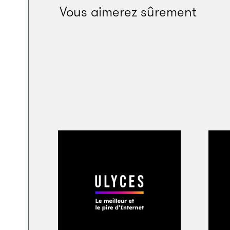
Vous aimerez sûrement
La couverture de l’a
Ces accusations in
russe de la Défense,
prometteurs des pre
chercheurs et ceux
microbiologie Nikol
russes ont vacciné 1