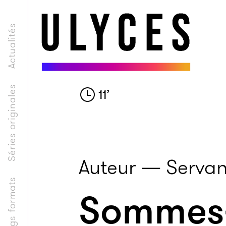
Actualités
Séries originales
11
’
Auteur — Servan
Longs formats
Sommes-