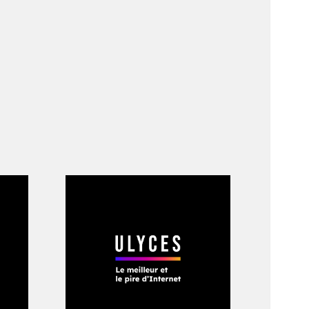
n
» hack russe
ce du ministère
 résultats
eloppé par ses
ogie et
er, les médecins
ais, qui ont duré 28