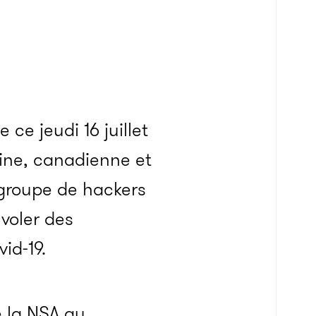
 ce jeudi 16 juillet
ine, canadienne et
 groupe de hackers
voler des
id-19.
e la NSA au