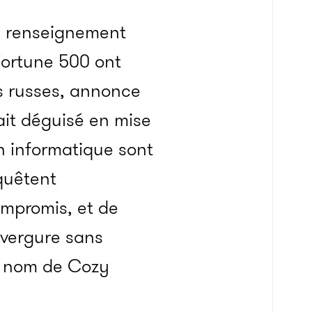
de renseignement
Fortune 500 ont
rs russes, annonce
ait déguisé en mise
on informatique sont
quêtent
ompromis, et de
nvergure sans
e nom de Cozy