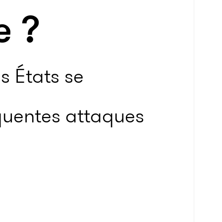
e ?
es États se
quentes attaques