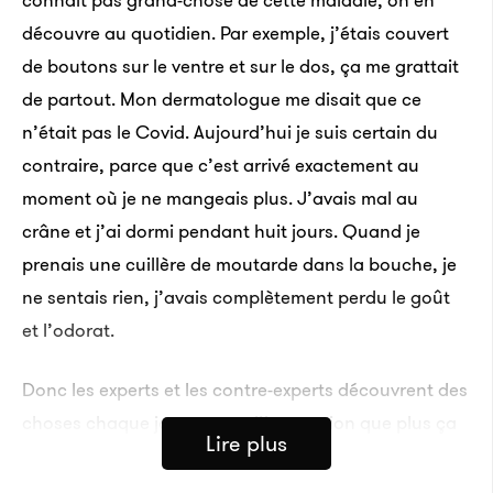
connaît pas grand-chose de cette maladie, on en
découvre au quotidien. Par exemple, j’étais couvert
de boutons sur le ventre et sur le dos, ça me grattait
de partout. Mon dermatologue me disait que ce
n’était pas le Covid. Aujourd’hui je suis certain du
contraire, parce que c’est arrivé exactement au
moment où je ne mangeais plus. J’avais mal au
crâne et j’ai dormi pendant huit jours. Quand je
prenais une cuillère de moutarde dans la bouche, je
ne sentais rien, j’avais complètement perdu le goût
et l’odorat.
Donc les experts et les contre-experts découvrent des
choses chaque jour et on a l’impression que plus ça
Lire plus
va, moins on n’en sait. Pour le moment, je ne peux
que suivre les recommandations au jour le jour, j’ai 74