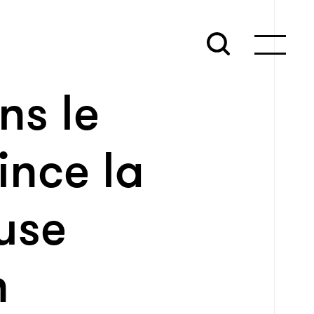
ns le
ince la
use
n