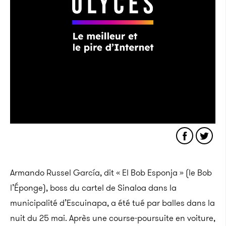
Armando Russel García, dit « El Bob Esponja » (le Bob
l’Éponge), boss du cartel de Sinaloa dans la
municipalité d’Escuinapa, a été tué par balles dans la
nuit du 25 mai. Après une course-poursuite en voiture,