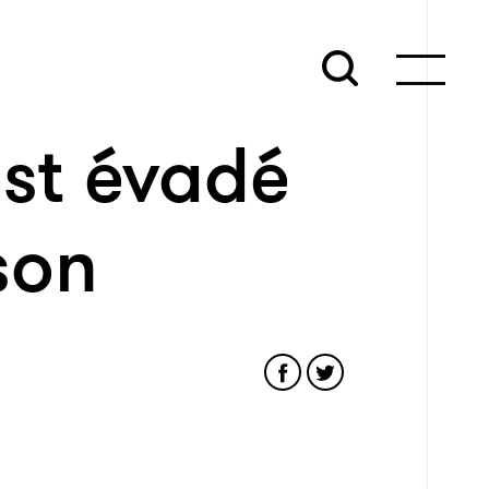
est évadé
son