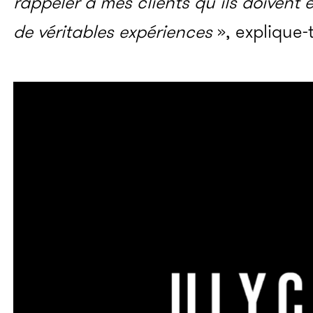
rappeler à mes clients qu’ils doivent e
de véritables expériences
», explique-t