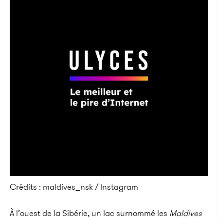
Crédits : maldives_nsk / Instagram
À l’ouest de la Sibérie, un lac surnommé les
Maldives