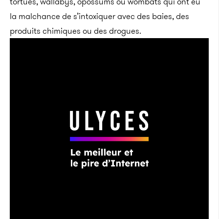
tortues, wallabys, opossums ou wombats qui ont eu
la malchance de s’intoxiquer avec des baies, des
produits chimiques ou des drogues.