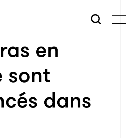
ras en
e sont
ncés dans