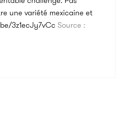
ritable challenge. Pas
re une variété mexicaine et
u.be/3z1ecJy7vCc
Source :