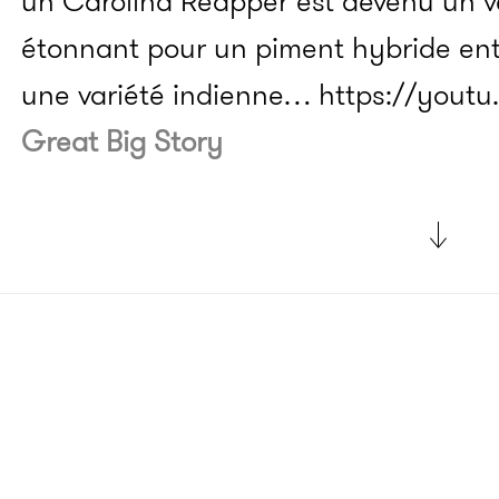
un Carolina Reapper est devenu un vé
étonnant pour un piment hybride ent
une variété indienne…
https://yout
Great Big Story