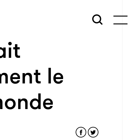
it
ment le
 monde