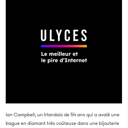
Ian Campbell, un Irlandais de 54 ans qui a avalé une
bague en diamant très coûteuse dans une bijouterie