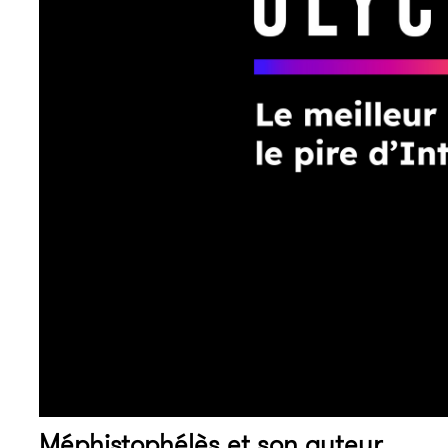
Méphistophélès et son auteur