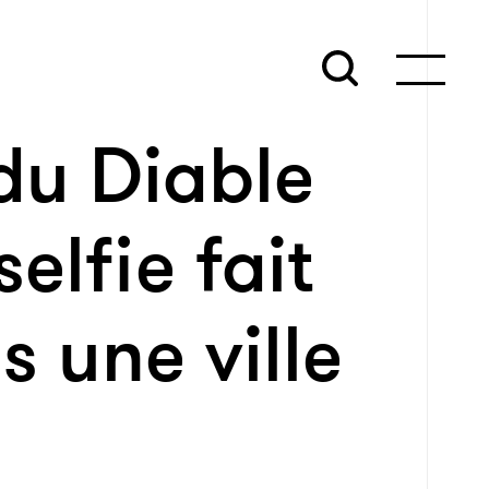
du Diable
elfie fait
 une ville