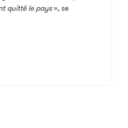
nt quitté le pays
», se