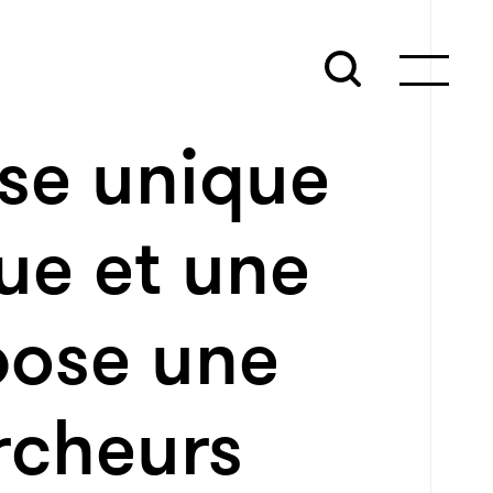
se unique
ue et une
pose une
rcheurs