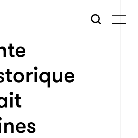
nte
storique
ait
ines