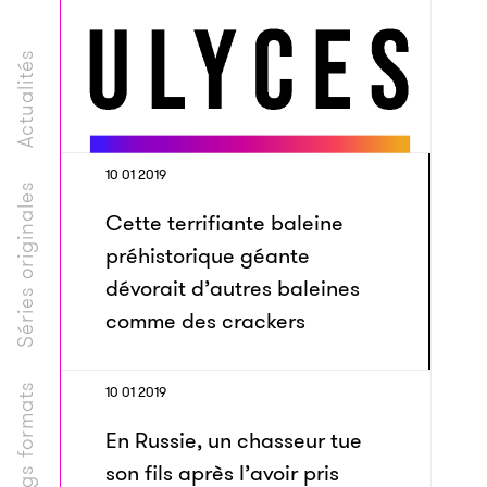
Actualités
10 01 2019
Séries originales
Cette terrifiante baleine
préhistorique géante
dévorait d’autres baleines
comme des crackers
Longs formats
10 01 2019
En Russie, un chasseur tue
son fils après l’avoir pris