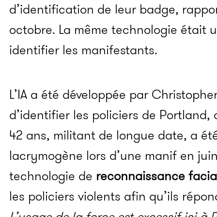
d’identification de leur badge, rappor
octobre. La même technologie était uti
identifier les manifestants.
L’IA a été développée par Christophe
d’identifier les policiers de Portlan
42 ans, militant de longue date, a é
lacrymogène lors d’une manif en juin.
technologie de
reconnaissance facia
les policiers violents afin qu’ils répo
L’usage de la force est excessif ici à 