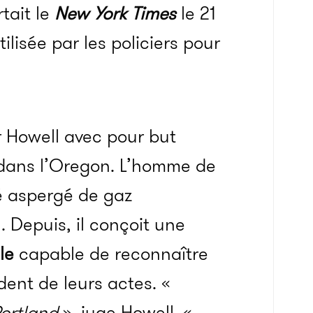
tait le
New York Times
le 21
lisée par les policiers pour
r Howell avec pour but
d, dans l’Oregon. L’homme de
té aspergé de gaz
 Depuis, il conçoit une
le
capable de reconnaître
ndent de leurs actes. «
Portland
», juge Howell. «