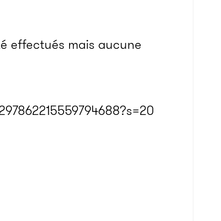
té effectués mais aucune
s/1297862215559794688?s=20