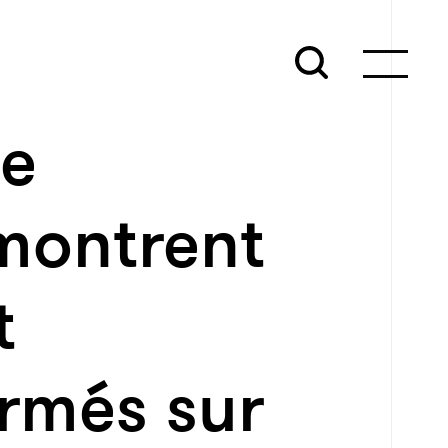
de
montrent
t
rmés sur