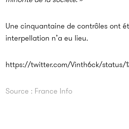
Une cinquantaine de contrôles ont é
interpellation n’a eu lieu.
https://twitter.com/Vinth6ck/statu
Source : France Info