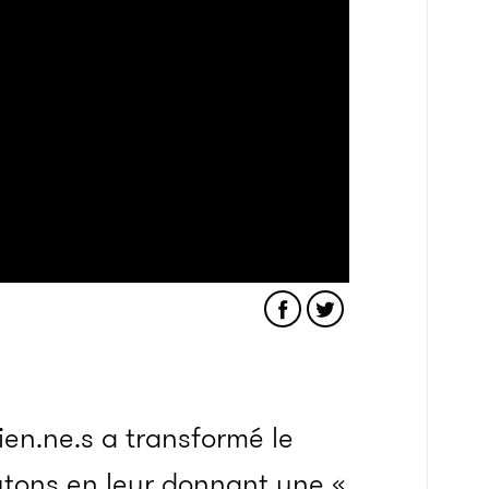
ien.ne.s a transformé le
utons en leur donnant une «