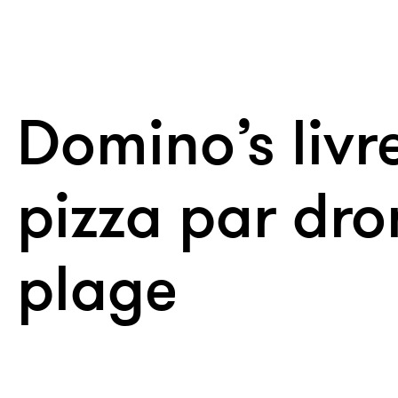
Domino’s livr
pizza par dro
plage