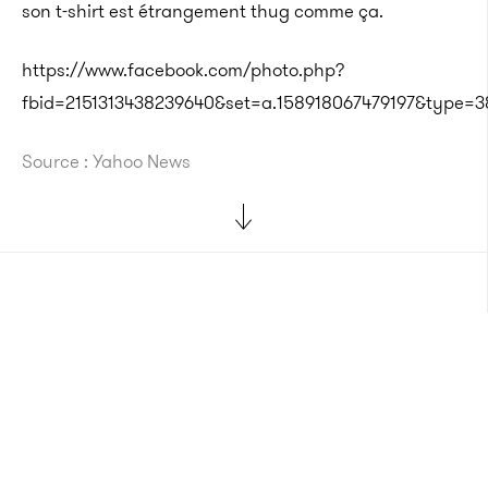
son t-shirt est étrangement thug comme ça.
https://www.facebook.com/photo.php?
fbid=2151313438239640&set=a.158918067479197&type=3
Source : Yahoo News