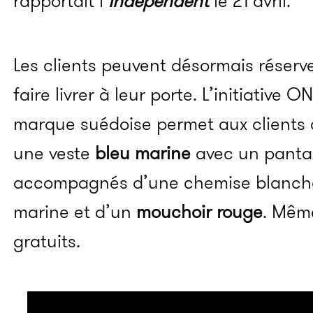
rapportait l’
Independent
le 21 avril.
Les clients peuvent désormais réserv
faire livrer à leur porte. L’initiativ
marque suédoise permet aux clients 
une veste
bleu marine
avec un pantalo
accompagnés d’une chemise blanche
marine et d’un
mouchoir rouge
. Même
gratuits.