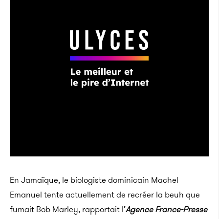
En Jamaïque, le biologiste dominicain Machel
Emanuel tente actuellement de recréer la beuh que
fumait Bob Marley, rapportait l’
Agence France-Presse