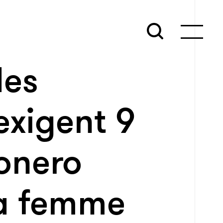
des
exigent 9
onero
la femme