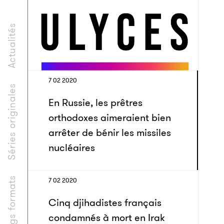
Actualités
7 02 2020
Séries originales
En Russie, les prêtres
orthodoxes aimeraient bien
arrêter de bénir les missiles
nucléaires
Longs formats
7 02 2020
Cinq djihadistes français
condamnés à mort en Irak