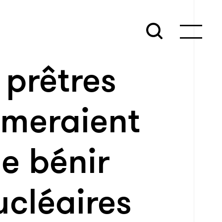
 prêtres
imeraient
de bénir
ucléaires