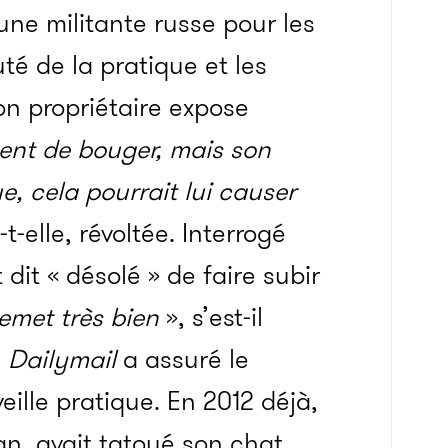
une militante russe pour les
té de la pratique et les
on propriétaire expose
ent de bouger, mais son
e, cela pourrait lui causer
t-elle, révoltée. Interrogé
 dit « désolé » de faire subir
remet très bien
», s’est-il
e
Dailymail
a assuré le
veille pratique. En 2012 déjà,
an, avait tatoué son chat