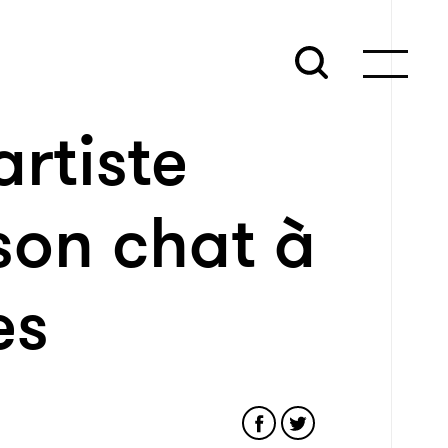
artiste
son chat à
es