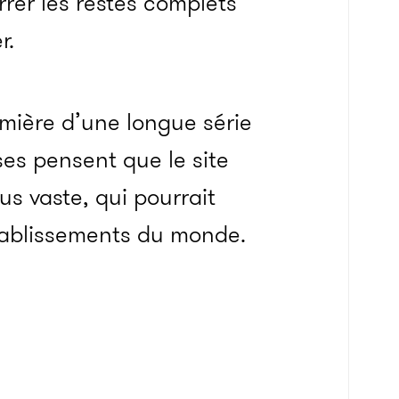
errer les restes complets
r.
emière d’une longue série
ses pensent que le site
us vaste, qui pourrait
établissements du monde.