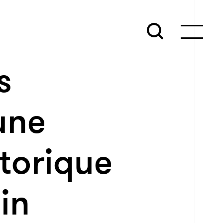
s
une
storique
in