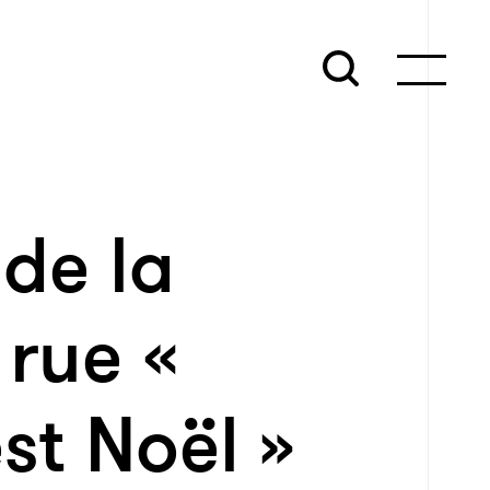
de la
rue «
st Noël »