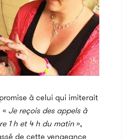
romise à celui qui imiterait
. «
Je reçois des appels à
re 1 h et 4 h du matin
»,
passé de cette vengeance