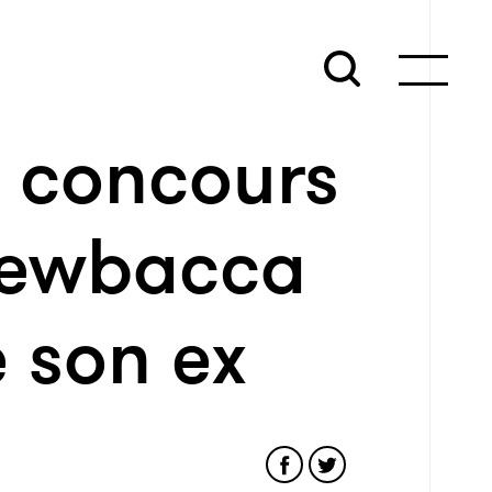
n concours
hewbacca
 son ex