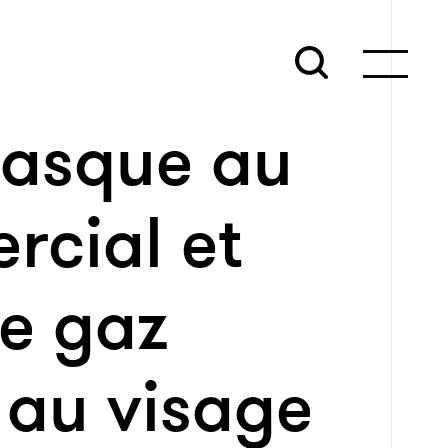
 masque au
rcial et
de gaz
au visage