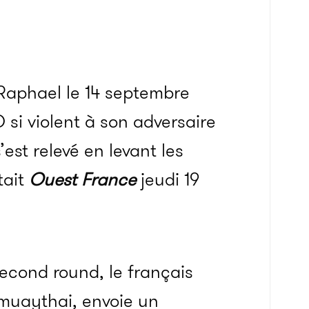
-Raphael le 14 septembre
 si violent à son adversaire
st relevé en levant les
tait
Ouest France
jeudi 19
second round, le français
muaythai, envoie un