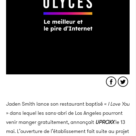
Jaden Smith lance son restaurant baptisé «
I Love You
» dans lequel les sans-abri de Los Angeles pourront
venir manger gratuitement, annonçait
UPROXX
le 13
mai. L’ouverture de l’établissement fait suite au projet