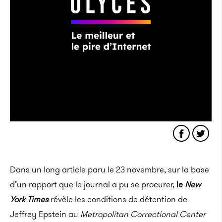
Dans un long article paru le 23 novembre, sur la base
d’un rapport que le journal a pu se procurer,
le
New
York
Times
révèle les conditions de détention de
Jeffrey
Epstein
au
Metropolitan
Correctional
Center