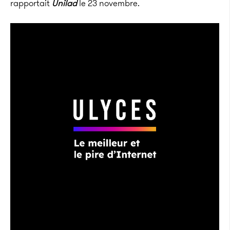
rapportait
Unilad
le 23 novembre.