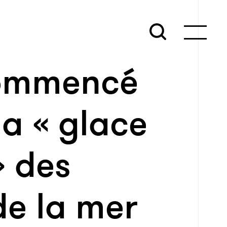
commencé
la « glace
» des
de la mer