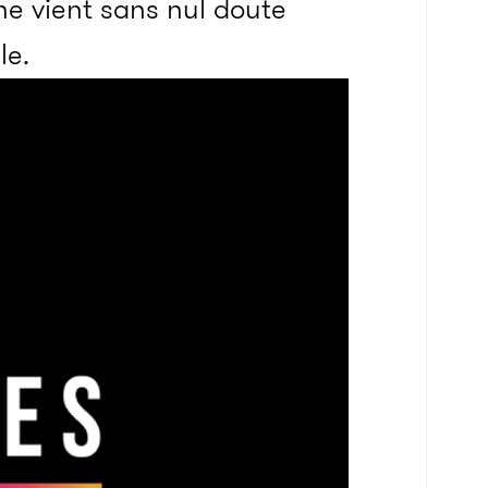
ine vient sans nul doute
le.