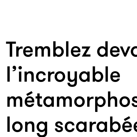
Tremblez dev
l’incroyable
métamorphos
long scarabé