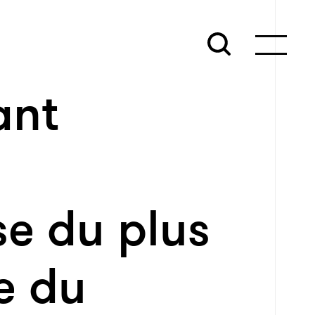
ant
e du plus
e du