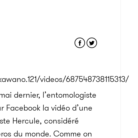
kawano.121/videos/687548738115313/
mai dernier, l’entomologiste
ur Facebook la vidéo d’une
te Hercule, considéré
céros du monde. Comme on