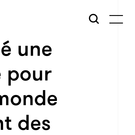
sé une
e pour
 monde
nt des