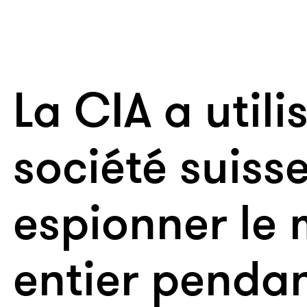
La CIA a utili
société suiss
espionner le
entier penda