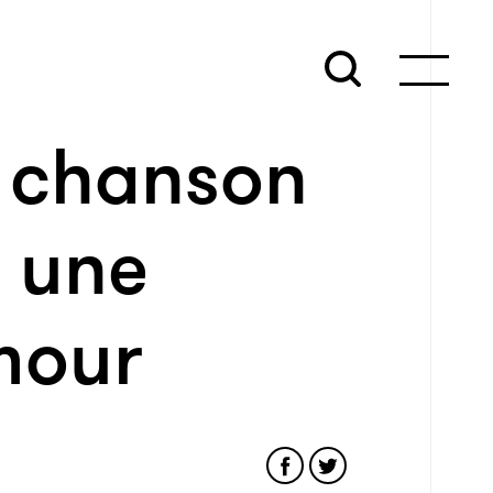
le chanson
 une
mour