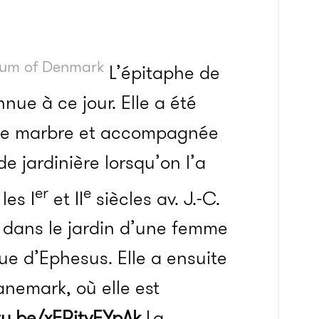
seum of Denmark
L’épitaphe de
nnue à ce jour. Elle a été
 de marbre et accompagnée
de jardinière lorsqu’on l’a
er
e
les I
et II
siècles av. J.-C.
 dans le jardin d’une femme
rque d’Ephesus. Elle a ensuite
nemark, où elle est
tu.be/xERitvFYpAk
La