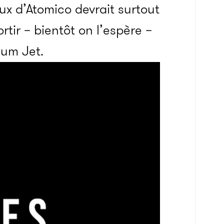
ux d’Atomico devrait surtout
tir – bientôt on l’espère –
ium Jet.