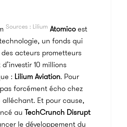
Sources : Lilium
Atomico
est
echnologie, un fonds qui
t des acteurs prometteurs
d’investir 10 millions
que :
Lilium Aviation
. Pour
t pas forcément écho chez
re alléchant. Et pour cause,
noncé au
TechCrunch Disrupt
nancer le développement du