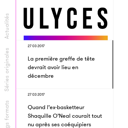
Actualités
27 03 2017
Séries originales
La première greffe de tête
devrait avoir lieu en
décembre
27 03 2017
Longs formats
Quand l’ex-basketteur
Shaquille O’Neal courait tout
nu après ses coéquipiers