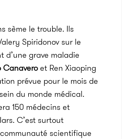
s sème le trouble. Ils
Valery Spiridonov sur le
int d’une grave maladie
o Canavero
et Ren Xiaoping
ation prévue pour le mois de
 sein du monde médical.
sera 150 médecins et
llars. C’est surtout
a communauté scientifique