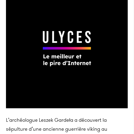
L’archéologue Leszek Gardeła a découvert la
sépulture d’une ancienne guerrière viking au