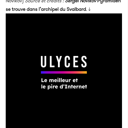
Novikov)
Source et crédits :
Sergeï Novikov
Pyramiden
se trouve dans l’archipel du Svalbard
. ↓