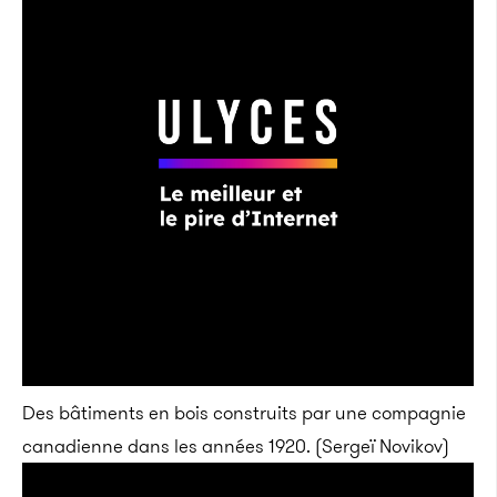
Des bâtiments en bois construits par une compagnie
canadienne dans les années 1920. (Sergeï Novikov)