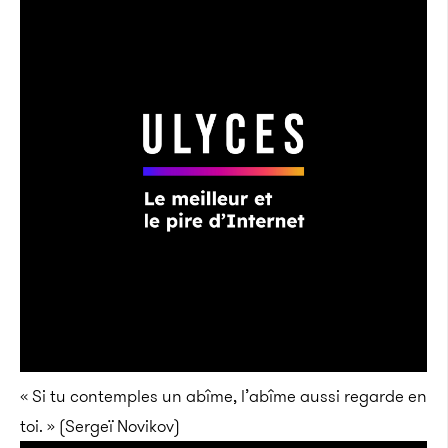
« Si tu contemples un abîme, l’abîme aussi regarde en
toi. » (Sergeï Novikov)