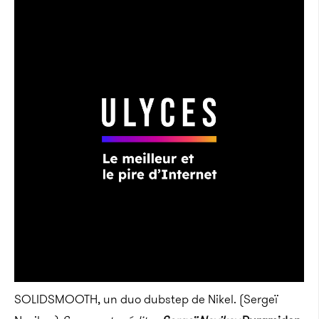
SOLIDSMOOTH, un duo dubstep de Nikel. (Sergeï