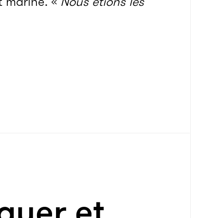
t marine. «
Nous étions les
iquer et