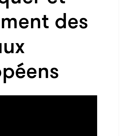
tement des
aux
opéens