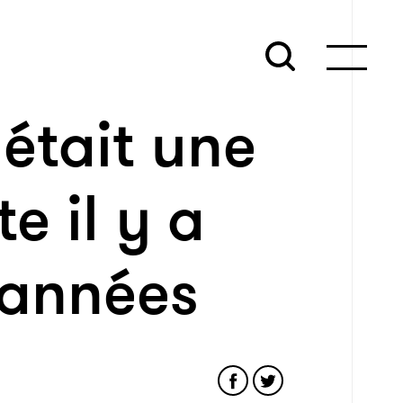
 était une
e il y a
’années