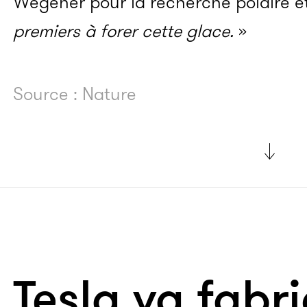
Wegener pour la recherche polaire e
premiers à forer cette glace.
»
Source : Nature
Tesla va fabr