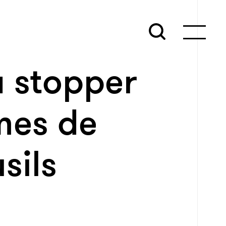
 stopper
mes de
sils