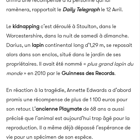
offrira une récompense à la personne qui lui
ramènera, rapportait le
Daily Telegraph
le 12 Avril.
Le
kidnapping
c’est déroulé à Stoulton, dans le
Worcestershire, dans la nuit de samedi à dimanche.
Darius, un
lapin
continental long d’1,29 m, se reposait
alors dans son enclos, situé dans le jardin de ses
propriétaires. Il avait été nommé «
plus grand lapin du
monde
» en 2010 par le
Guinness des Records
.
En réaction à la tragédie, Annette Edwards a d’abord
promis une récompense de plus de 1 100 euros pour
son retour. L’
ancienne Playmate
de 68 ans a aussi
précisé que l’animal est aujourd’hui trop âgé pour la
reproduction. Il a même déjà dépassé l’espérance de
vie pour un spécimen de son espèce.