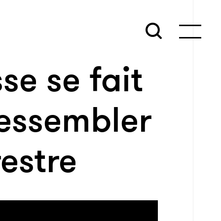
se se fait
ressembler
restre