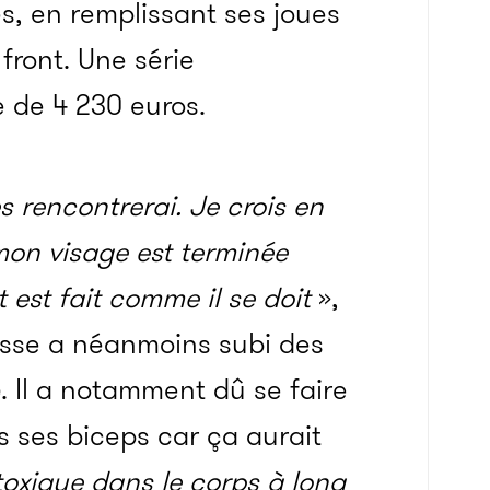
es, en remplissant ses joues
front. Une série
e de 4 230 euros.
es rencontrerai. Je crois en
mon visage est terminée
 est fait comme il se doit
»,
russe a néanmoins subi des
é
. Il a notamment dû se faire
s ses biceps car ça aurait
oxique dans le corps à long