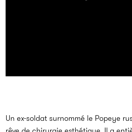
Un ex-soldat surnommé le Popeye russ
rêve de chirurgie esthétique. Il a en