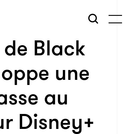
r de Black
loppe une
passe au
r Disney+