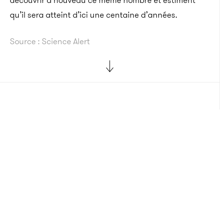
découvrir à nouveau ce même nombre et estiment
qu’il sera atteint d’ici une centaine d’années.
Source : Science Alert