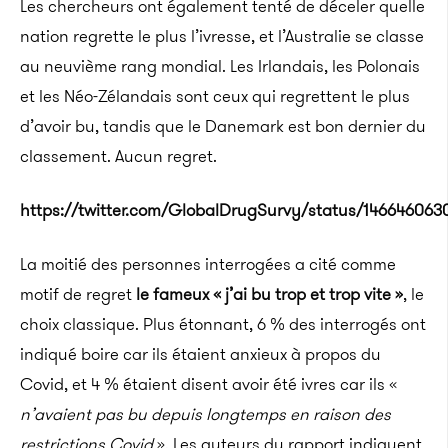
Les chercheurs ont également tenté de déceler quelle
nation regrette le plus l’ivresse, et
l’Australie se classe
au neuvième rang mondial.
Les Irlandais, les Polonais
et les Néo-Zélandais sont ceux qui regrettent le plus
d’avoir bu, tandis que le Danemark est bon dernier du
classement. Aucun regret.
https://twitter.com/GlobalDrugSurvy/status/14664606
La moitié des personnes interrogées a cité comme
motif de regret
le fameux « j’ai bu trop et trop vite »
, le
choix classique.
Plus étonnant, 6 % des interrogés ont
indiqué boire car ils étaient anxieux à propos du
Covid
, et 4 % étaient disent avoir été ivres car ils «
n’avaient pas bu depuis longtemps en raison des
restrictions
Covid
».
Les auteurs du rapport indiquent