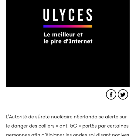
L’Autorité de sûreté nucléaire néerlandaise alerte sur
le danger des colliers «
anti-5G
» portés par certaines
personnes afin d’éloigner les ondes soi-disant nocives